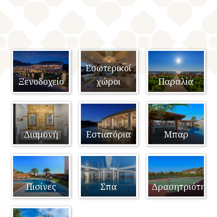
+
+
Εσωτερικοί
Ξενοδοχείο
χώροι
Παραλία
+
+
Διαμονή
Εστιατόρια
Μπαρ
+
+
Πισίνες
Σπα
Δρασητριότητε
+