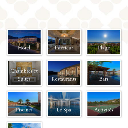
+
+
Hôtel
Intérieur
Plage
+
+
Chambres et
Suites
Restaurants
Bars
+
+
Piscines
Le Spa
Activités
+