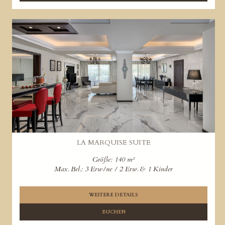
LA MARQUISE SUITE
Größe: 140 m²
Max. Bel.: 3 Erw/ne / 2 Erw. & 1 Kinder
WEITERE DETAILS
BUCHEN