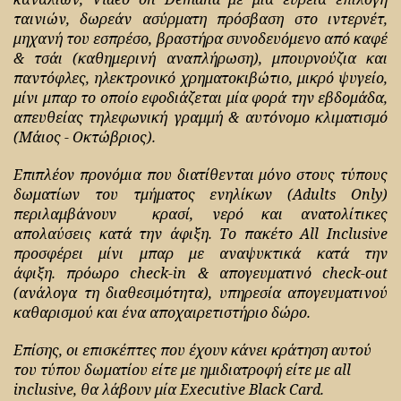
ταινιών, δωρεάν ασύρματη πρόσβαση στο ιντερνέτ,
μηχανή του εσπρέσο, βραστήρα συνοδευόμενο από καφέ
& τσάι (καθημερινή αναπλήρωση), μπουρνούζια και
παντόφλες, ηλεκτρονικό χρηματοκιβώτιο, μικρό ψυγείο,
μίνι μπαρ το οποίο εφοδιάζεται μία φορά την εβδομάδα,
απευθείας τηλεφωνική γραμμή & αυτόνομο κλιματισμό
(Μάιος - Οκτώβριος).
Επιπλέον προνόμια που διατίθενται μόνο στους τύπους
δωματίων του τμήματος ενηλίκων (Adults Only)
περιλαμβάνουν κρασί, νερό και ανατολίτικες
απολαύσεις κατά την άφιξη. Το πακέτο All Inclusive
προσφέρει μίνι μπαρ με αναψυκτικά κατά την
άφιξη. πρόωρο check-in & απογευματινό check-out
(ανάλογα τη διαθεσιμότητα), υπηρεσία απογευματινού
καθαρισμού και ένα αποχαιρετιστήριο δώρο.
Επίσης, οι επισκέπτες που έχουν κάνει κράτηση αυτού
του τύπου δωματίου είτε με ημιδιατροφή είτε με all
inclusive, θα λάβουν μία Executive Black Card.