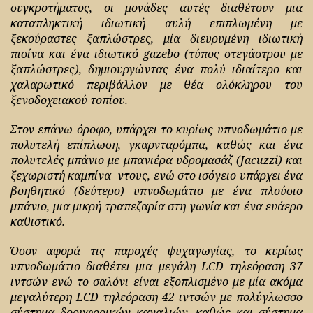
συγκροτήματος, οι μονάδες αυτές διαθέτουν μια
καταπληκτική ιδιωτική αυλή επιπλωμένη με
ξεκούραστες ξαπλώστρες, μία διευρυμένη ιδιωτική
πισίνα και ένα ιδιωτικό gazebo (τύπος στεγάστρου με
ξαπλώστρες), δημιουργώντας ένα πολύ ιδιαίτερο και
χαλαρωτικό περιβάλλον με θέα ολόκληρου του
ξενοδοχειακού τοπίου.
Στον επάνω όροφο, υπάρχει το κυρίως υπνοδωμάτιο με
πολυτελή επίπλωση, γκαρνταρόμπα, καθώς και ένα
πολυτελές μπάνιο με μπανιέρα υδρομασάζ (Jacuzzi) και
ξεχωριστή καμπίνα ντους, ενώ στο ισόγειο υπάρχει ένα
βοηθητικό (δεύτερο) υπνοδωμάτιο με ένα πλούσιο
μπάνιο, μια μικρή τραπεζαρία στη γωνία και ένα ευάερο
καθιστικό.
Όσον αφορά τις παροχές ψυχαγωγίας, το κυρίως
υπνοδωμάτιο διαθέτει μια μεγάλη LCD τηλεόραση 37
ιντσών ενώ το σαλόνι είναι εξοπλισμένο με μία ακόμα
μεγαλύτερη LCD τηλεόραση 42 ιντσών με πολύγλωσσο
σύστημα δορυφορικών καναλιών, καθώς και σύστημα