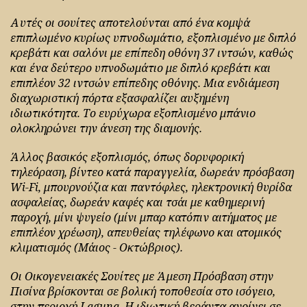
Αυτές οι σουίτες αποτελούνται από ένα κομψά
επιπλωμένο κυρίως υπνοδωμάτιο, εξοπλισμένο με διπλό
κρεβάτι και σαλόνι με επίπεδη οθόνη 37 ιντσών, καθώς
και ένα δεύτερο υπνοδωμάτιο με διπλό κρεβάτι και
επιπλέον 32 ιντσών επίπεδης οθόνης. Μια ενδιάμεση
διαχωριστική πόρτα εξασφαλίζει αυξημένη
ιδιωτικότητα. Το ευρύχωρα εξοπλισμένο μπάνιο
ολοκληρώνει την άνεση της διαμονής.
Άλλος βασικός εξοπλισμός, όπως δορυφορική
τηλεόραση, βίντεο κατά παραγγελία, δωρεάν πρόσβαση
Wi-Fi, μπουρνούζια και παντόφλες, ηλεκτρονική θυρίδα
ασφαλείας, δωρεάν καφές και τσάι με καθημερινή
παροχή, μίνι ψυγείο (μίνι μπαρ κατόπιν αιτήματος με
επιπλέον χρέωση), απευθείας τηλέφωνο και ατομικός
κλιματισμός (Μάιος - Οκτώβριος).
Οι Οικογενειακές Σουίτες με Άμεση Πρόσβαση στην
Πισίνα βρίσκονται σε βολική τοποθεσία στο ισόγειο,
στην περιοχή Laguna. Η ιδιωτική βεράντα ανοίγει σε